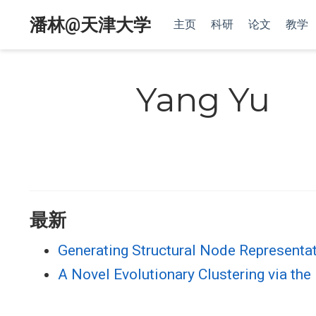
潘林@天津大学
主页
科研
论文
教学
Yang Yu
最新
Generating Structural Node Representat
A Novel Evolutionary Clustering via th